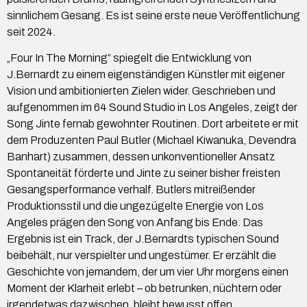
sinnlichem Gesang. Es ist seine erste neue Veröffentlichung
seit 2024.
„Four In The Morning“ spiegelt die Entwicklung von
J.Bernardt zu einem eigenständigen Künstler mit eigener
Vision und ambitionierten Zielen wider. Geschrieben und
aufgenommen im 64 Sound Studio in Los Angeles, zeigt der
Song Jinte fernab gewohnter Routinen. Dort arbeitete er mit
dem Produzenten Paul Butler (Michael Kiwanuka, Devendra
Banhart) zusammen, dessen unkonventioneller Ansatz
Spontaneität förderte und Jinte zu seiner bisher freisten
Gesangsperformance verhalf. Butlers mitreißender
Produktionsstil und die ungezügelte Energie von Los
Angeles prägen den Song von Anfang bis Ende. Das
Ergebnis ist ein Track, der J.Bernardts typischen Sound
beibehält, nur verspielter und ungestümer. Er erzählt die
Geschichte von jemandem, der um vier Uhr morgens einen
Moment der Klarheit erlebt – ob betrunken, nüchtern oder
irgendetwas dazwischen, bleibt bewusst offen.