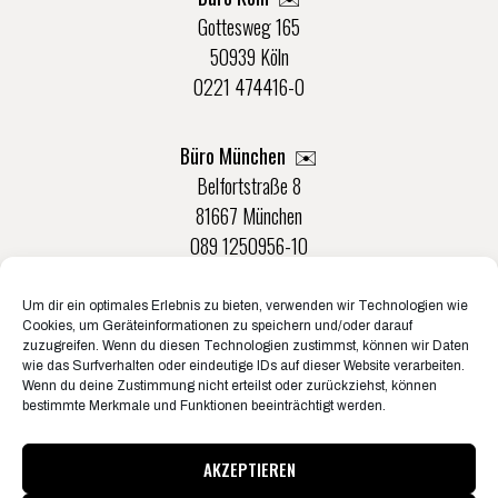
Gottesweg 165
50939 Köln
0221 474416-0
Büro München ✉️
Belfortstraße 8
81667 München
089 1250956-10
Um dir ein optimales Erlebnis zu bieten, verwenden wir Technologien wie
Büro Münster ✉️
Cookies, um Geräteinformationen zu speichern und/oder darauf
Rudolf-Von-Langen-Str. 42
zuzugreifen. Wenn du diesen Technologien zustimmst, können wir Daten
wie das Surfverhalten oder eindeutige IDs auf dieser Website verarbeiten.
48147 Münster
Wenn du deine Zustimmung nicht erteilst oder zurückziehst, können
0251 20132-0
bestimmte Merkmale und Funktionen beeinträchtigt werden.
AKZEPTIEREN