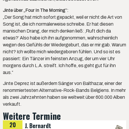
Jinte über „Four In The Morning“:
„Der Song hat mich sofort gepackt, weil er nicht die Art von
Song ist, die ich normalerweise schreibe. Er hat diesen
manischen Drang, der mich denken ließ: ‚Ruft dich da
etwas?‘ Also habe ich ihn aufgenommen, wahrscheinlich
wegen des Gefühls der Wiedergeburt, das er mir gab. Warum
nicht? Ich wollte mich wiedergeboren fühlen. Und so ist es
passiert: Ein Tänzer im feinsten Anzug, der um vier Uhr
morgens durch L.A. streift. Ich hoffe, es geht gut für ihn
aus.“
Jinte Deprez ist außerdem Sänger von Balthazar, einer der
renommiertesten Alternative-Rock-Bands Belgiens. In mehr
als zwei Jahrzehnten haben sie weltweit über 600.000 Alben
verkauft.
Weitere Termine
20
J. Bernardt