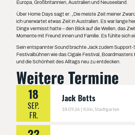
Europa, Großbritannien, Australien und Neuseeland.
Über Home Days sagt er: „Die meiste Zeit meiner Zwanz
ich unerwartet etwas Zeit in Australien. Es war lange he
Dinge vermisst hatte – den Blick auf die Wellen, das Zw
Momente mit Freund:innen und Familie. Es fühlte sich e
Sein entspannter Sound brachte Jack zudem Support-Slo
Festivalbühnen wie das Cigale Festival, Boardmasters F
und die Schönheit des Alltags neu zu entdecken.
Weitere Termine
18
Jack Botts
SEP.
18.09.26 | Köln, Stadtgarten
FR.
22