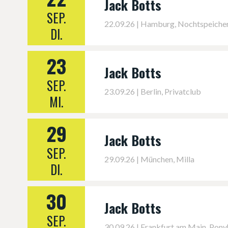
Jack Botts
SEP.
22.09.26 | Hamburg, Nochtspeiche
DI.
23
Jack Botts
SEP.
23.09.26 | Berlin, Privatclub
MI.
29
Jack Botts
SEP.
29.09.26 | München, Milla
DI.
30
Jack Botts
SEP.
30.09.26 | Frankfurt am Main, Pony