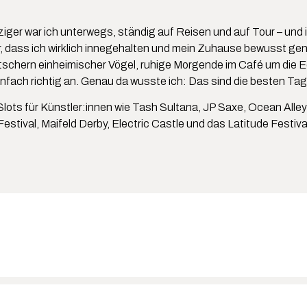
iger war ich unterwegs, ständig auf Reisen und auf Tour – und 
r, dass ich wirklich innegehalten und mein Zuhause bewusst geno
itschern einheimischer Vögel, ruhige Morgende im Café um die Eck
infach richtig an. Genau da wusste ich: Das sind die besten T
ts für Künstler:innen wie Tash Sultana, JP Saxe, Ocean Alley 
estival, Maifeld Derby, Electric Castle und das Latitude Festiv