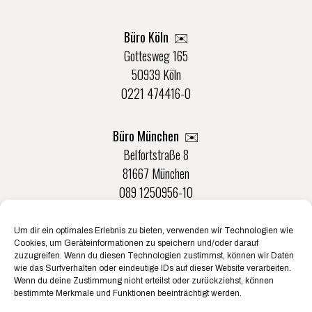
Büro Köln ✉️
Gottesweg 165
50939 Köln
0221 474416-0
Büro München ✉️
Belfortstraße 8
81667 München
089 1250956-10
Um dir ein optimales Erlebnis zu bieten, verwenden wir Technologien wie
Büro Münster ✉️
Cookies, um Geräteinformationen zu speichern und/oder darauf
Rudolf-Von-Langen-Str. 42
zuzugreifen. Wenn du diesen Technologien zustimmst, können wir Daten
wie das Surfverhalten oder eindeutige IDs auf dieser Website verarbeiten.
48147 Münster
Wenn du deine Zustimmung nicht erteilst oder zurückziehst, können
0251 20132-0
bestimmte Merkmale und Funktionen beeinträchtigt werden.