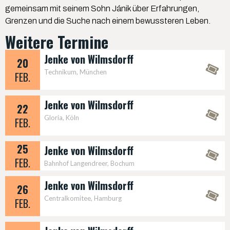
gemeinsam mit seinem Sohn Jánik über Erfahrungen,
Grenzen und die Suche nach einem bewussteren Leben.
Weitere Termine
Jenke von Wilmsdorff
20
Technikum, München
FEB.
verlegt
Jenke von Wilmsdorff
22
Gloria, Köln
FEB.
verlegt
25
Jenke von Wilmsdorff
FEB.
Bahnhof Langendreer, Bochum
Jenke von Wilmsdorff
26
Centralkomitee, Hamburg
FEB.
verlegt