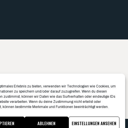
Büro München ✉️
Büro Münster ✉️
optimales Erlebnis zu bieten, verwenden wir Technologien wie Cookies, um
Belfortstraße 8
Rudolf-Von-Langen-Str. 42
mationen zu speichern und/oder darauf zuzugreifen. Wenn du diesen
n zustimmst, können wir Daten wie das Surfverhalten oder eindeutige IDs
81667 München
48147 Münster
ebsite verarbeiten. Wenn du deine Zustimmung nicht erteilst oder
089 1250956-10
0251 20132-0
t, können bestimmte Merkmale und Funktionen beeinträchtigt werden.
PTIEREN
ABLEHNEN
EINSTELLUNGEN ANSEHEN