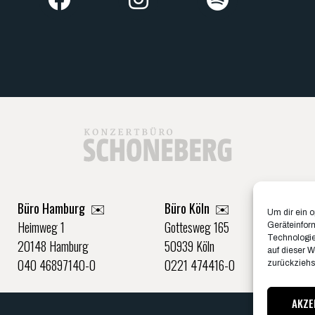
Büro Hamburg ✉️
Büro Köln ✉️
Um dir ein 
Heimweg 1
Gottesweg 165
Geräteinfor
Technologie
20148 Hamburg
50939 Köln
auf dieser W
040 46897140-0
0221 474416-0
zurückziehs
AKZE