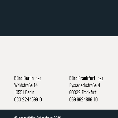
Büro Berlin
✉️
Büro Frankfurt
✉️
Waldstraße 14
Eysseneckstraße 4
10551 Berlin
60322 Frankfurt
030 2244599-0
069 9624886-10
© Konzertbüro Schoneberg 2026