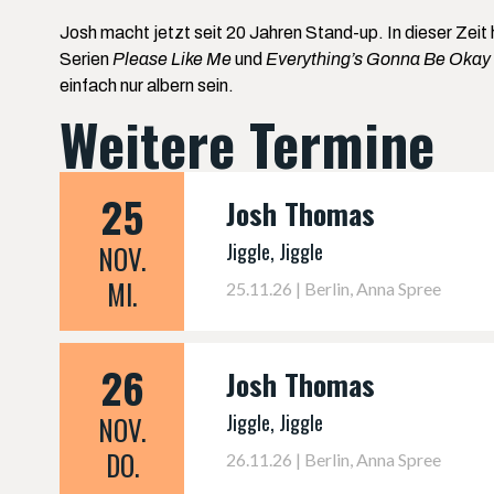
Josh macht jetzt seit 20 Jahren Stand-up. In dieser Zei
Serien
Please Like Me
und
Everything’s Gonna Be Okay
einfach nur albern sein.
Weitere Termine
25
Josh Thomas
Jiggle, Jiggle
NOV.
MI.
25.11.26 | Berlin, Anna Spree
26
Josh Thomas
Jiggle, Jiggle
NOV.
DO.
26.11.26 | Berlin, Anna Spree