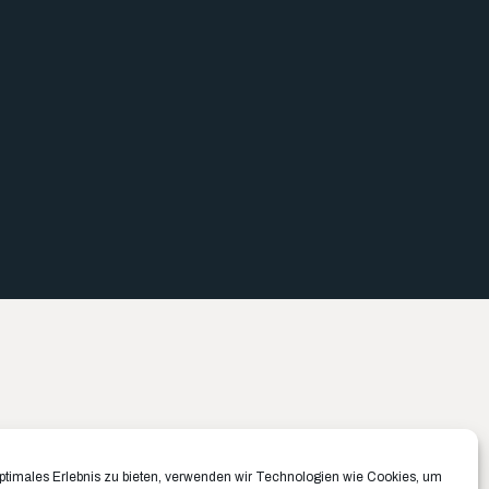
Büro München ✉️
Büro Münster ✉️
optimales Erlebnis zu bieten, verwenden wir Technologien wie Cookies, um