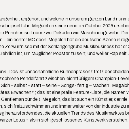
Vergangenheit angehört und welche in unserem ganzen Land nunm
hnipsel führt Megaloh in seine neue, im Oktober 2025 erschei
ine Punches seit über zwei Dekaden wie Maschinengewehr . Der
tion – ein echter MC eben. Megaloh hat die deutsche Szene in 
Zerwürfnisse mit der Schlangengrube Musikbusiness hat er zu 
u ehrlich ist, um tauglicher Popstar zu sein; und weil er Rap sei
hen« . Das ist unnachahmliche Bühnenpräsenz trotz bescheidene
izophrene Pendelfahrt zwischen leichtfüßigem Champion-Level 
Sich – selbst – statt – seine – Songs- fertig – Machen . Megalo
tes Erwachen« ; das ist eine pralle Feature-Liste, die Namen 
entleman bündelt. Megaloh, das ist auch ein Künstler, der nie 
nden, sich freizuschwimmen und immer weiter von der Industrie z
weg herausforderndes, die aktuellen Trends des Musikmarktes
arzer Lotus « als in sich geschlossenes Kunstwerk verstehen,