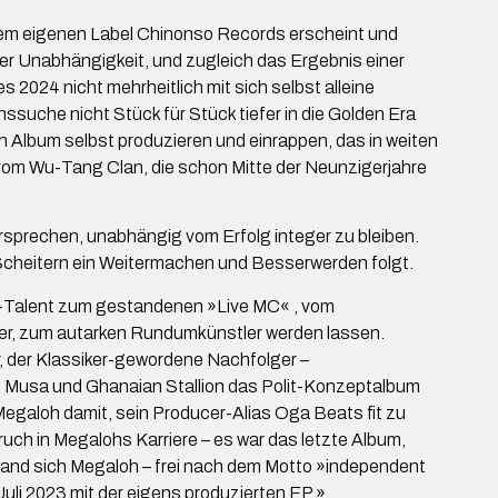
inem eigenen Label Chinonso Records erscheint und
ner Unabhängigkeit, und zugleich das Ergebnis einer
2024 nicht mehrheitlich mit sich selbst alleine
ssuche nicht Stück für Stück tiefer in die Golden Era
 Album selbst produzieren und einrappen, das in weiten
vom Wu-Tang Clan, die schon Mitte der Neunzigerjahre
rsprechen, unabhängig vom Erfolg integer zu bleiben.
s Scheitern ein Weitermachen und Besserwerden folgt.
nd-Talent zum gestandenen »Live MC« , vom
er, zum autarken Rundumkünstler werden lassen.
, der Klassiker-gewordene Nachfolger –
it Musa und Ghanaian Stallion das Polit-Konzeptalbum
egaloh damit, sein Producer-Alias Oga Beats fit zu
ch in Megalohs Karriere – es war das letzte Album,
rfand sich Megaloh – frei nach dem Motto »independent
uli 2023 mit der eigens produzierten EP »