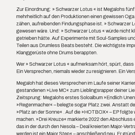
Zur Einordnung: » Schwarzer Lotus « ist Megalohs fünf
mehrheitlich auf den Produktionen einen gewissen Oga B
zähen, aufreibenden Findungsphase ist. » Schwarzer Lot
gewesen wäre. Und: » Schwarzer Lotus « würde nicht klin
getrieben hätte. Auf Experimente mit Soul-Samples und
Teilen aus Drumless Beats besteht. Die wichtigste Im
Klanggerüste ohne Drums berappten.
Wer » Schwarzer Lotus « aufmerksam hört, spürt, dass 
Ein Versprechen, niemals wieder zu resignieren. Ein Ve
Megaloh hat dieses Versprechen im Laufe seiner Karrie
gestandenen »Live MC« zum Lieblingsrapper deiner Li
Zeitsprung: Megalohs erstes Soloalbum »Endlich Unend
»Regenmacher« – belegte sogar Platz zwei. Anstatt den
»Platz an der Sonne« . Auf die »HOTBOX« – EP folgte w
machen. »Drei Kreuze« markierte 2022 den Abschluss ei
das in der durch den Nesola – Deal kreierten Major-Ver
werden ist ein Major Step« – anschließend neu. Er grün