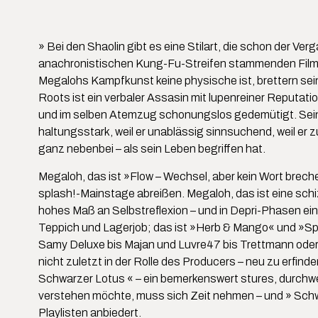
» Bei den Shaolin gibt es eine Stilart, die schon der 
anachronistischen Kung-Fu-Streifen stammenden Filmsc
Megalohs Kampfkunst keine physische ist, brettern se
Roots ist ein verbaler Assasin mit lupenreiner Reputa
und im selben Atemzug schonungslos gedemütigt. Seine 
haltungsstark, weil er unablässig sinnsuchend, weil er z
ganz nebenbei – als sein Leben begriffen hat.
Megaloh, das ist »Flow – Wechsel, aber kein Wort brec
splash!-Mainstage abreißen. Megaloh, das ist eine sch
hohes Maß an Selbstreflexion – und in Depri-Phasen ein 
Teppich und Lagerjob; das ist »Herb & Mango« und »Spä
Samy Deluxe bis Majan und Luvre47 bis Trettmann oder G
nicht zuletzt in der Rolle des Producers – neu zu erfi
Schwarzer Lotus « – ein bemerkenswert stures, durch
verstehen möchte, muss sich Zeit nehmen – und » Schw
Playlisten anbiedert.