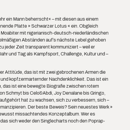
ehr ein Mann beherrscht« – mit diesen aus einem
nende Platte » Schwarzer Lotus « ein. Obgleich
 Moabiter mit nigerianisch-deutsch-niederländischen
regelmäßigen Abständen aufʼs nächste Lebel gehoben
jeder Zeit transparent kommuniziert – weil er
t Jahr und Tag als Kampfsport, Challenge, Kultur und –
r Attitüde, das ist mit zwei gebrochenen Armen die
und kopfzermarternder Nachdenklichkeit. Das ist ein
h, das ist eine bewegte Biografie zwischen rotem
von Schmyt bis Celo&Abdi, Joy Denalane bis Gringo,
aufgehört hat zu wachsen, sich zu verbessern, sich –
u emanzipieren. Der beste Beweis? Sein neuestes Werk »
 bewusst missachtendes Konzeptalbum. Wer es
 das sich weder den Singlecharts noch den Poprap-