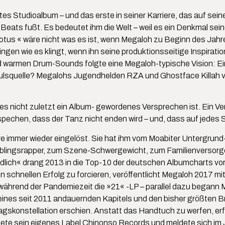
tes Studioalbum – und das erste in seiner Karriere, das auf se
eats fußt. Es bedeutet ihm die Welt – weil es ein Denkmal sei
us « wäre nicht was es ist, wenn Megaloh zu Beginn des Jahres 
gen wie es klingt, wenn ihn seine produktionsseitige Inspiration
 warmen Drum-Sounds folgte eine Megaloh-typische Vision: Ein
pulsquelle? Megalohs Jugendhelden RZA und Ghostface Killah 
es nicht zuletzt ein Album- gewordenes Versprechen ist. Ein Ve
rspechen, dass der Tanz nicht enden wird – und, dass auf jede
re immer wieder eingelöst. Sie hat ihm vom Moabiter Untergru
eblingsrapper, zum Szene-Schwergewicht, zum Familienversorg
lich« drang 2013 in die Top-10 der deutschen Albumcharts vor
 schnellen Erfolg zu forcieren, veröffentlicht Megaloh 2017 m
ährend der Pandemiezeit die »21« -LP – parallel dazu begann M
nes seit 2011 andauernden Kapitels und den bisher größten Bru
tragskonstellation erschien. Anstatt das Handtuch zu werfen, e
dete sein eigenes Label Chinonso Records und meldete sich im J