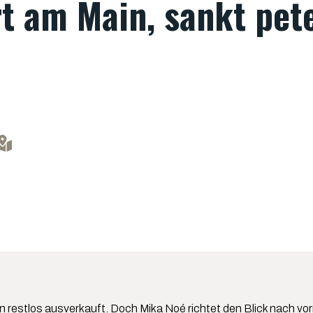
rt am Main, sankt pet
n restlos ausverkauft. Doch Mika Noé richtet den Blick nach vor