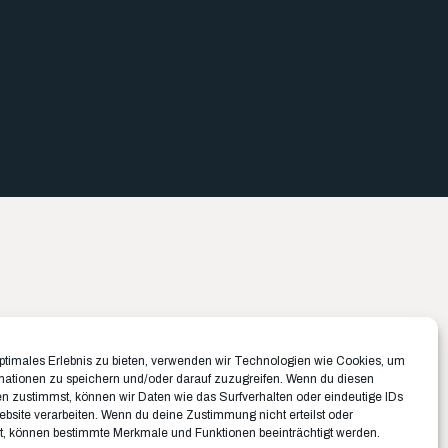
Büro München ✉️
Büro Münster ✉️
optimales Erlebnis zu bieten, verwenden wir Technologien wie Cookies, um
Belfortstraße 8
Rudolf-Von-Langen-Str. 42
mationen zu speichern und/oder darauf zuzugreifen. Wenn du diesen
n zustimmst, können wir Daten wie das Surfverhalten oder eindeutige IDs
81667 München
48147 Münster
ebsite verarbeiten. Wenn du deine Zustimmung nicht erteilst oder
089 1250956-10
0251 20132-0
t, können bestimmte Merkmale und Funktionen beeinträchtigt werden.