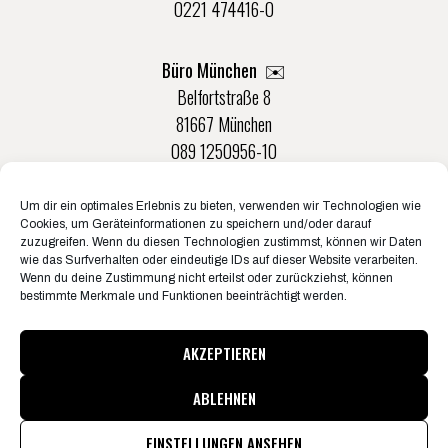
0221 474416-0
Büro München ✉️
Belfortstraße 8
81667 München
089 1250956-10
Um dir ein optimales Erlebnis zu bieten, verwenden wir Technologien wie
Büro Münster ✉️
Cookies, um Geräteinformationen zu speichern und/oder darauf
Rudolf-Von-Langen-Str. 42
zuzugreifen. Wenn du diesen Technologien zustimmst, können wir Daten
wie das Surfverhalten oder eindeutige IDs auf dieser Website verarbeiten.
48147 Münster
Wenn du deine Zustimmung nicht erteilst oder zurückziehst, können
0251 20132-0
bestimmte Merkmale und Funktionen beeinträchtigt werden.
AKZEPTIEREN
ABLEHNEN
© Konzertbüro Schoneberg 2026
Pressematerial & Akkreditierungen
EINSTELLUNGEN ANSEHEN