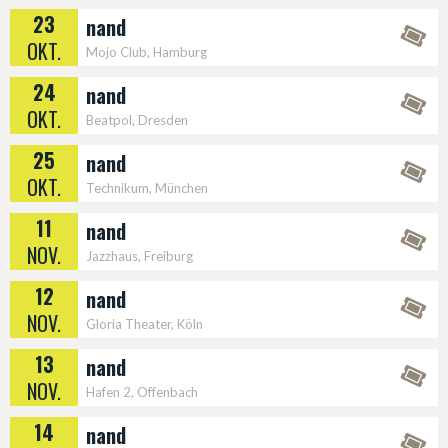
23
nand
OKT.
Mojo Club, Hamburg
24
nand
OKT.
Beatpol, Dresden
25
nand
OKT.
Technikum, München
11
nand
NOV.
Jazzhaus, Freiburg
12
nand
NOV.
Gloria Theater, Köln
13
nand
NOV.
Hafen 2, Offenbach
14
nand