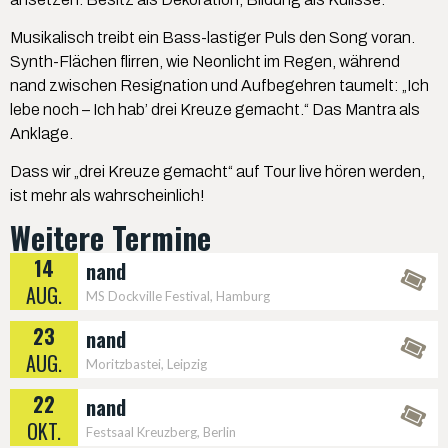
Musikalisch treibt ein Bass-lastiger Puls den Song voran.
Synth-Flächen flirren, wie Neonlicht im Regen, während
nand zwischen Resignation und Aufbegehren taumelt: „Ich
lebe noch – Ich hab’ drei Kreuze gemacht.“ Das Mantra als
Anklage.
Dass wir „drei Kreuze gemacht“ auf Tour live hören werden,
ist mehr als wahrscheinlich!
Weitere Termine
14
nand
AUG.
MS Dockville Festival, Hamburg
23
nand
AUG.
Moritzbastei, Leipzig
22
nand
OKT.
Festsaal Kreuzberg, Berlin