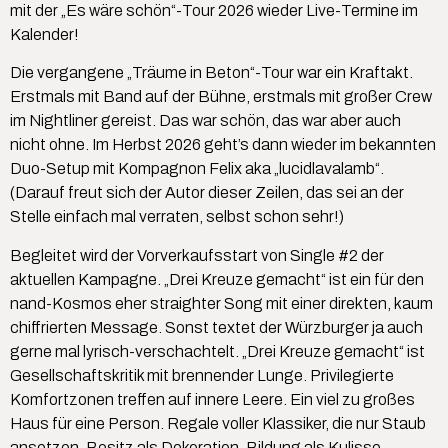
mit der „Es wäre schön“-Tour 2026 wieder Live-Termine im
Kalender!
Die vergangene „Träume in Beton“-Tour war ein Kraftakt.
Erstmals mit Band auf der Bühne, erstmals mit großer Crew
im Nightliner gereist. Das war schön, das war aber auch
nicht ohne. Im Herbst 2026 geht’s dann wieder im bekannten
Duo-Setup mit Kompagnon Felix aka „lucidlavalamb“.
(Darauf freut sich der Autor dieser Zeilen, das sei an der
Stelle einfach mal verraten, selbst schon sehr!)
Begleitet wird der Vorverkaufsstart von Single #2 der
aktuellen Kampagne. „Drei Kreuze gemacht“ ist ein für den
nand-Kosmos eher straighter Song mit einer direkten, kaum
chiffrierten Message. Sonst textet der Würzburger ja auch
gerne mal lyrisch-verschachtelt. „Drei Kreuze gemacht“ ist
Gesellschaftskritik mit brennender Lunge. Privilegierte
Komfortzonen treffen auf innere Leere. Ein viel zu großes
Haus für eine Person. Regale voller Klassiker, die nur Staub
ansetzen. Besitz als Dekoration, Bildung als Kulisse.