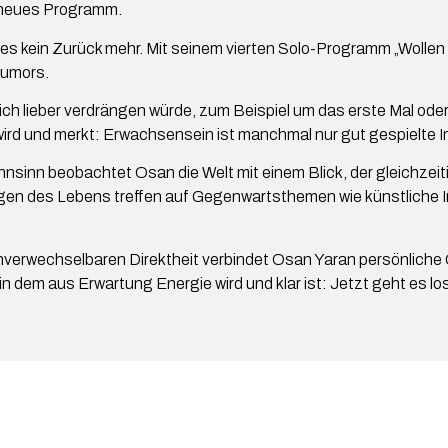
n neues Programm.
t es kein Zurück mehr. Mit seinem vierten Solo-Programm „Wollen
Humors.
ch lieber verdrängen würde, zum Beispiel um das erste Mal ode
n wird und merkt: Erwachsensein ist manchmal nur gut gespielte I
sinn beobachtet Osan die Welt mit einem Blick, der gleichzeiti
en des Lebens treffen auf Gegenwartsthemen wie künstliche Int
nverwechselbaren Direktheit verbindet Osan Yaran persönliche 
in dem aus Erwartung Energie wird und klar ist: Jetzt geht es lo