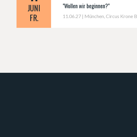
"Wollen wir beginnen?"
JUNI
FR.
11.06.27 | München, Circus Krone 