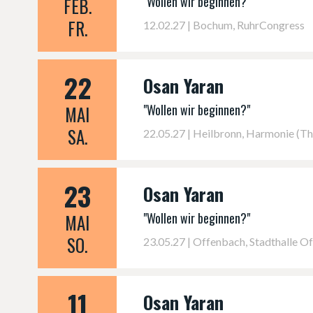
"Wollen wir beginnen?"
FEB.
FR.
12.02.27 | Bochum, RuhrCongress
22
Osan Yaran
"Wollen wir beginnen?"
MAI
SA.
22.05.27 | Heilbronn, Harmonie (T
23
Osan Yaran
"Wollen wir beginnen?"
MAI
SO.
23.05.27 | Offenbach, Stadthalle O
11
Osan Yaran