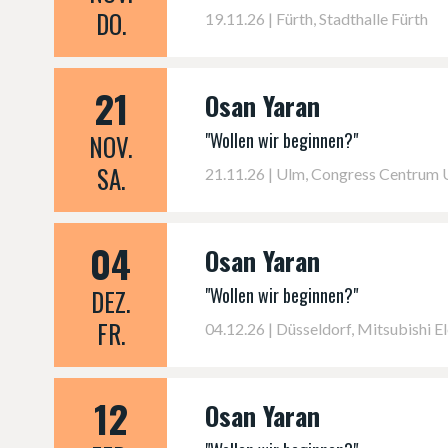
DO.
19.11.26 | Fürth, Stadthalle Fürth
21
Osan Yaran
"Wollen wir beginnen?"
NOV.
SA.
21.11.26 | Ulm, Congress Centrum
04
Osan Yaran
"Wollen wir beginnen?"
DEZ.
FR.
04.12.26 | Düsseldorf, Mitsubishi El
12
Osan Yaran