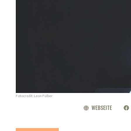
Fotocredit: Leon Fülber
WEBSEITE