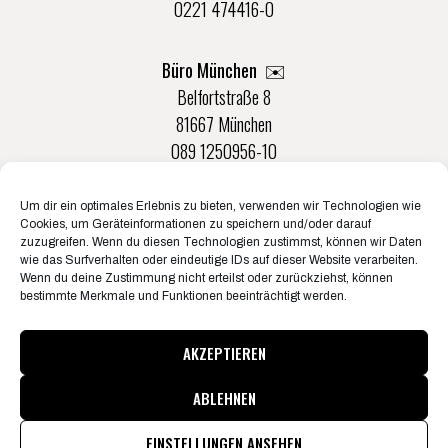
0221 474416-0
Büro München ✉️
Belfortstraße 8
81667 München
089 1250956-10
Um dir ein optimales Erlebnis zu bieten, verwenden wir Technologien wie
Büro Münster ✉️
Cookies, um Geräteinformationen zu speichern und/oder darauf
Rudolf-Von-Langen-Str. 42
zuzugreifen. Wenn du diesen Technologien zustimmst, können wir Daten
wie das Surfverhalten oder eindeutige IDs auf dieser Website verarbeiten.
48147 Münster
Wenn du deine Zustimmung nicht erteilst oder zurückziehst, können
0251 20132-0
bestimmte Merkmale und Funktionen beeinträchtigt werden.
AKZEPTIEREN
ABLEHNEN
© Konzertbüro Schoneberg 2026
Pressematerial & Akkreditierungen
EINSTELLUNGEN ANSEHEN