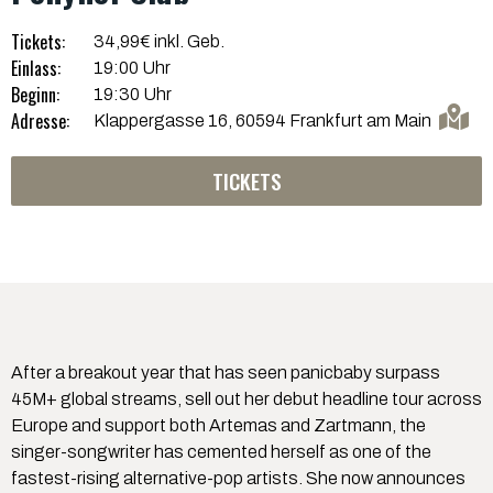
Tickets:
34,99€ inkl. Geb.
Einlass:
19:00 Uhr
Beginn:
19:30 Uhr
Adresse:
Klappergasse 16, 60594 Frankfurt am Main
TICKETS
After a breakout year that has seen panicbaby surpass
45M+ global streams, sell out her debut headline tour across
Europe and support both Artemas and Zartmann, the
singer-songwriter has cemented herself as one of the
fastest-rising alternative-pop artists. She now announces