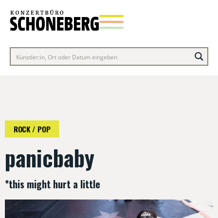
ROCK / POP
panicbaby
*this might hurt a little