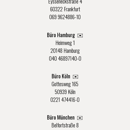
Eysseneckstraße 4
60322 Frankfurt
069 9624886-10
Büro Hamburg ✉️
Heimweg 1
20148 Hamburg
040 46897140-0
Büro Köln ✉️
Gottesweg 165
50939 Köln
0221 474416-0
Büro München ✉️
Belfortstraße 8