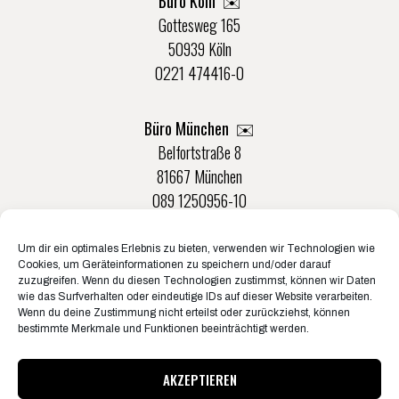
Büro Köln ✉️
Gottesweg 165
50939 Köln
0221 474416-0
Büro München ✉️
Belfortstraße 8
81667 München
089 1250956-10
Um dir ein optimales Erlebnis zu bieten, verwenden wir Technologien wie
Büro Münster ✉️
Cookies, um Geräteinformationen zu speichern und/oder darauf
Rudolf-Von-Langen-Str. 42
zuzugreifen. Wenn du diesen Technologien zustimmst, können wir Daten
wie das Surfverhalten oder eindeutige IDs auf dieser Website verarbeiten.
48147 Münster
Wenn du deine Zustimmung nicht erteilst oder zurückziehst, können
0251 20132-0
bestimmte Merkmale und Funktionen beeinträchtigt werden.
AKZEPTIEREN