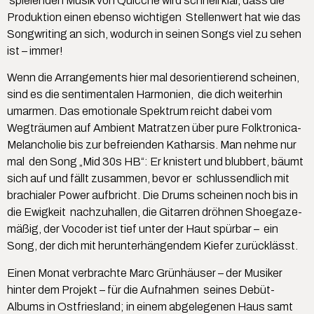
spielenden Musik von Quicche wird schnell klar, dass die
Produktion einen ebenso wichtigen Stellenwert hat wie das
Songwriting an sich, wodurch in seinen Songs viel zu sehen
ist – immer!
Wenn die Arrangements hier mal desorientierend scheinen,
sind es die sentimentalen Harmonien, die dich weiterhin
umarmen. Das emotionale Spektrum reicht dabei vom
Wegträumen auf Ambient Matratzen über pure Folktronica-
Melancholie bis zur befreienden Katharsis. Man nehme nur
mal den Song „Mid 30s HB“: Er knistert und blubbert, bäumt
sich auf und fällt zusammen, bevor er schlussendlich mit
brachialer Power aufbricht. Die Drums scheinen noch bis in
die Ewigkeit nachzuhallen, die Gitarren dröhnen Shoegaze-
mäßig, der Vocoder ist tief unter der Haut spürbar – ein
Song, der dich mit herunterhängendem Kiefer zurücklässt.
Einen Monat verbrachte Marc Grünhäuser – der Musiker
hinter dem Projekt – für die Aufnahmen seines Debüt-
Albums in Ostfriesland; in einem abgelegenen Haus samt