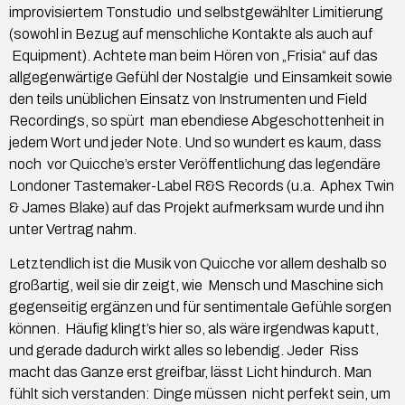
improvisiertem Tonstudio und selbstgewählter Limitierung
(sowohl in Bezug auf menschliche Kontakte als auch auf
Equipment). Achtete man beim Hören von „Frisia“ auf das
allgegenwärtige Gefühl der Nostalgie und Einsamkeit sowie
den teils unüblichen Einsatz von Instrumenten und Field
Recordings, so spürt man ebendiese Abgeschottenheit in
jedem Wort und jeder Note. Und so wundert es kaum, dass
noch vor Quicche’s erster Veröffentlichung das legendäre
Londoner Tastemaker-Label R&S Records (u.a. Aphex Twin
& James Blake) auf das Projekt aufmerksam wurde und ihn
unter Vertrag nahm.
Letztendlich ist die Musik von Quicche vor allem deshalb so
großartig, weil sie dir zeigt, wie Mensch und Maschine sich
gegenseitig ergänzen und für sentimentale Gefühle sorgen
können. Häufig klingt’s hier so, als wäre irgendwas kaputt,
und gerade dadurch wirkt alles so lebendig. Jeder Riss
macht das Ganze erst greifbar, lässt Licht hindurch. Man
fühlt sich verstanden: Dinge müssen nicht perfekt sein, um