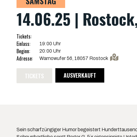
SAMSTAG
14.06.25 | Rostock
Tickets:
Einlass:
19:00 Uhr
Beginn:
20:00 Uhr
Adresse:
Warnowufer 56, 18057 Rostock
TICKETS
AUSVERKAUFT
Sein scharfzüngiger Humor begeistert Hunderttausende a
Schnurrbartliebe sorgt Roger G. für eigensinnige Unter