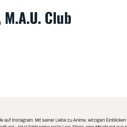
, M.A.U. Club
uf Instagram. Mit seiner Liebe zu Anime, witzigen Einblicken 
haltung. Jetzt folgt seine erste Live-Show: eine Mischung aus 