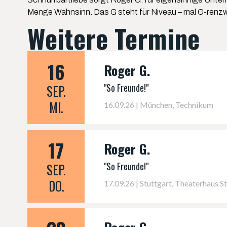
Menge Wahnsinn. Das G steht für Niveau – mal G-renzwert
Weitere Termine
16
Roger G.
"So Freunde!"
SEP.
MI.
16.09.26 | München, Technikum
17
Roger G.
"So Freunde!"
SEP.
DO.
17.09.26 | Stuttgart, Theaterhaus S