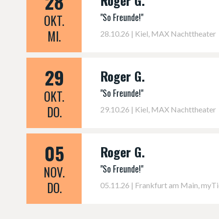
28
Roger G.
"So Freunde!"
OKT.
MI.
28.10.26 | Kiel, MAX Nachttheater
29
Roger G.
"So Freunde!"
OKT.
DO.
29.10.26 | Kiel, MAX Nachttheater
05
Roger G.
"So Freunde!"
NOV.
DO.
05.11.26 | Frankfurt am Main, myTi