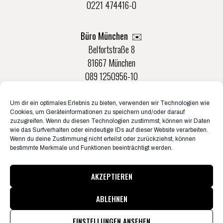
0221 474416-0
Büro München ✉️
Belfortstraße 8
81667 München
089 1250956-10
Um dir ein optimales Erlebnis zu bieten, verwenden wir Technologien wie
Büro Münster ✉️
Cookies, um Geräteinformationen zu speichern und/oder darauf
Rudolf-Von-Langen-Str. 42
zuzugreifen. Wenn du diesen Technologien zustimmst, können wir Daten
wie das Surfverhalten oder eindeutige IDs auf dieser Website verarbeiten.
48147 Münster
Wenn du deine Zustimmung nicht erteilst oder zurückziehst, können
0251 20132-0
bestimmte Merkmale und Funktionen beeinträchtigt werden.
AKZEPTIEREN
ABLEHNEN
© Konzertbüro Schoneberg 2026
Pressematerial & Akkreditierungen
EINSTELLUNGEN ANSEHEN