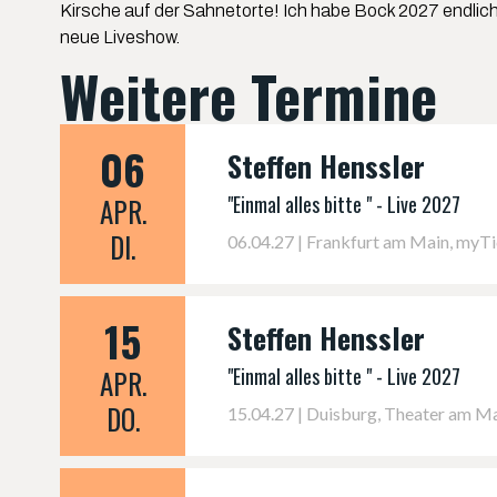
Kirsche auf der Sahnetorte! Ich habe Bock 2027 endlich 
neue Liveshow.
Weitere Termine
06
Steffen Henssler
"Einmal alles bitte " - Live 2027
APR.
DI.
06.04.27 | Frankfurt am Main, myTi
15
Steffen Henssler
"Einmal alles bitte " - Live 2027
APR.
DO.
15.04.27 | Duisburg, Theater am M