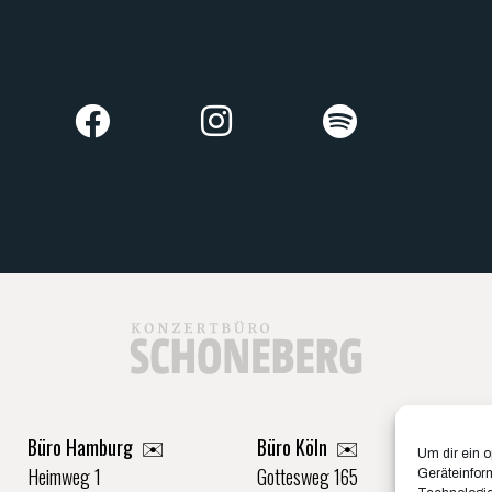
Büro Hamburg ✉️
Büro Köln ✉️
Um dir ein 
Heimweg 1
Gottesweg 165
Geräteinfor