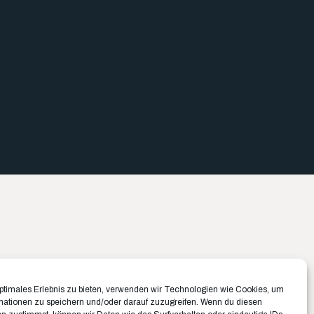
Büro München ✉️
Büro Münster ✉️
optimales Erlebnis zu bieten, verwenden wir Technologien wie Cookies, um
Belfortstraße 8
Rudolf-Von-Langen-Str. 42
mationen zu speichern und/oder darauf zuzugreifen. Wenn du diesen