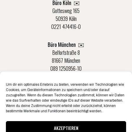
Büro Köln ✉️
Gottesweg 165
50939 Köln
0221 474416-0
Büro München ✉️
Belfortstraße 8
81667 München
089 1250956-10
Um dir ein optimales Erlebnis zu bieten, verwenden wir Technologien wie
Büro Münster ✉️
Cookies, um Geräteinformationen zu speichern und/oder darauf
Rudolf-Von-Langen-Str. 42
zuzugreifen. Wenn du diesen Technologien zustimmst, können wir Daten
wie das Surfverhalten oder eindeutige IDs auf dieser Website verarbeiten.
48147 Münster
Wenn du deine Zustimmung nicht erteilst oder zurückziehst, können
0251 20132-0
bestimmte Merkmale und Funktionen beeinträchtigt werden.
AKZEPTIEREN